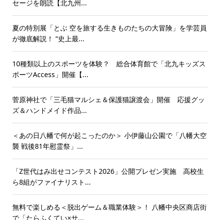
セージを朗読【北九州...
夏の特別展「とぶ 空を旅する生きものたちの大冒険」を学芸員
が徹底解説！ “史上最...
10種類以上のスポーツを体験？ 総合体育館で「北九キッズス
ポーツAccess」開催【...
菅原神社で「三毛猫マルシェ＆保護猫譲渡会」開催 応援グッ
ズ＆ハンドメイド作品...
＜あの日八幡で何が起こったのか＞ 小伊藤山公園で「八幡大空
襲 戦後81年慰霊祭」...
「Z世代はみ出せコンテスト2026」公開プレゼン実施 高校生
ら8組がファイナリスト...
無料で楽しめる＜脱出ゲーム＆職業体験＞！ 八幡中央区商店街
で「たらふくてい×サ...