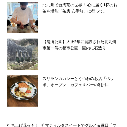
北九州で台湾茶の世界！ 心に届く1杯のお
茶を堪能「茶房 安手無」に行って...
【清滝公園】大正5年に開設された北九州
市第一号の都市公園 園内に石造り...
スリランカカレーとうつわのお店「ベッ
ポ」オープン カフェ＆バーの利用...
打ち上げ花火も！ ザ マティルタスイートでグルメ＆縁日「マ