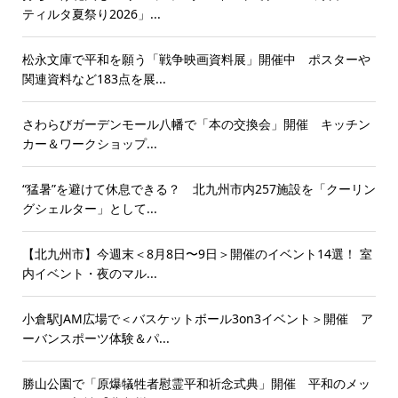
ティルタ夏祭り2026」...
松永文庫で平和を願う「戦争映画資料展」開催中 ポスターや
関連資料など183点を展...
さわらびガーデンモール八幡で「本の交換会」開催 キッチン
カー＆ワークショップ...
“猛暑”を避けて休息できる？ 北九州市内257施設を「クーリン
グシェルター」として...
【北九州市】今週末＜8月8日〜9日＞開催のイベント14選！ 室
内イベント・夜のマル...
小倉駅JAM広場で＜バスケットボール3on3イベント＞開催 ア
ーバンスポーツ体験＆パ...
勝山公園で「原爆犠牲者慰霊平和祈念式典」開催 平和のメッ