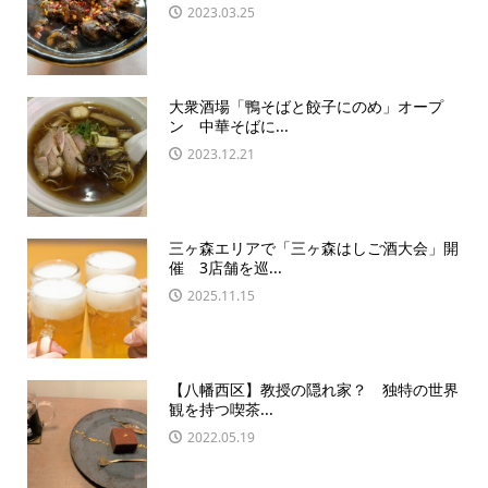
2023.03.25
大衆酒場「鴨そばと餃子にのめ」オープ
ン 中華そばに...
2023.12.21
三ヶ森エリアで「三ヶ森はしご酒大会」開
催 3店舗を巡...
2025.11.15
【八幡西区】教授の隠れ家？ 独特の世界
観を持つ喫茶...
2022.05.19