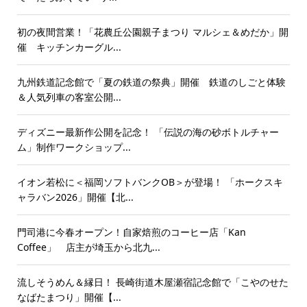
初の夜間営業！「花農丘公園親子まつり マルシェ＆めだか」開
催 キッチンカーグル...
九州鉄道記念館で「夏の鉄道の祭典」開催 鉄道のしごと体験
＆人気列車の客室公開...
ディズニー最新作公開を記念！ 「伝説の海の砂ボトルチャー
ム」制作ワークショップ...
イオン若松に＜福岡ソフトバンクOB＞が登場！ 「ホークスキ
ャラバン2026」開催【北...
門司港に今春オープン！自家焙煎のコーヒー店「Kan
Coffee」 店主が埼玉から北九...
流しそうめん＆縁日！ 長崎街道木屋瀬宿記念館で「こやのせた
なばたまつり」開催【...