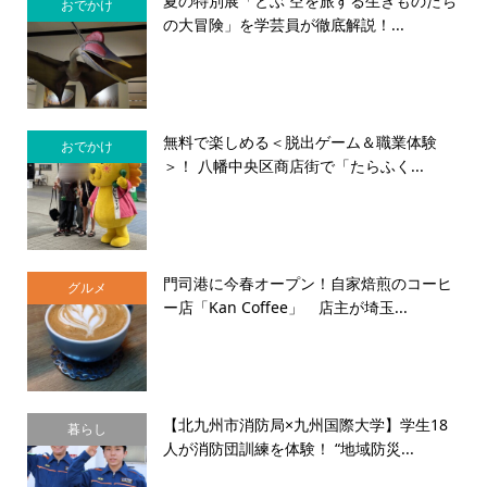
夏の特別展「とぶ 空を旅する生きものたち
おでかけ
の大冒険」を学芸員が徹底解説！...
無料で楽しめる＜脱出ゲーム＆職業体験
おでかけ
＞！ 八幡中央区商店街で「たらふく...
門司港に今春オープン！自家焙煎のコーヒ
グルメ
ー店「Kan Coffee」 店主が埼玉...
【北九州市消防局×九州国際大学】学生18
暮らし
人が消防団訓練を体験！ “地域防災...