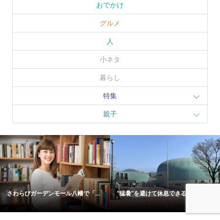
おでかけ
グルメ
人
小ネタ
暮らし
特集
親子
さわらびガーデンモール八幡で「...
“猛暑”を避けて休息できる？ 北...