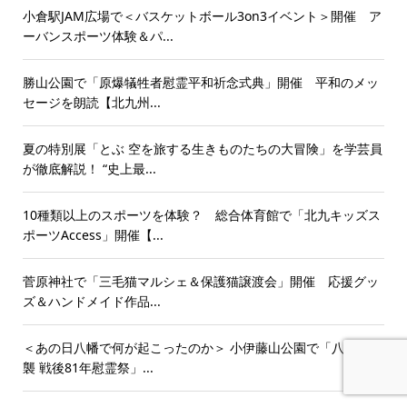
小倉駅JAM広場で＜バスケットボール3on3イベント＞開催 ア
ーバンスポーツ体験＆パ...
勝山公園で「原爆犠牲者慰霊平和祈念式典」開催 平和のメッ
セージを朗読【北九州...
夏の特別展「とぶ 空を旅する生きものたちの大冒険」を学芸員
が徹底解説！ “史上最...
10種類以上のスポーツを体験？ 総合体育館で「北九キッズス
ポーツAccess」開催【...
菅原神社で「三毛猫マルシェ＆保護猫譲渡会」開催 応援グッ
ズ＆ハンドメイド作品...
＜あの日八幡で何が起こったのか＞ 小伊藤山公園で「八幡大空
襲 戦後81年慰霊祭」...