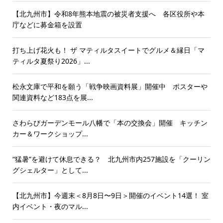
【北九州市】令和8年熊本地震の被災者支援へ 各区役所や本
庁などに募金箱を設置
打ち上げ花火も！ ザ マティルタスイートでグルメ＆縁日「マ
ティルタ夏祭り2026」...
松永文庫で平和を願う「戦争映画資料展」開催中 ポスターや
関連資料など183点を展...
さわらびガーデンモール八幡で「本の交換会」開催 キッチン
カー＆ワークショップ...
“猛暑”を避けて休息できる？ 北九州市内257施設を「クーリン
グシェルター」として...
【北九州市】今週末＜8月8日〜9日＞開催のイベント14選！ 室
内イベント・夜のマル...