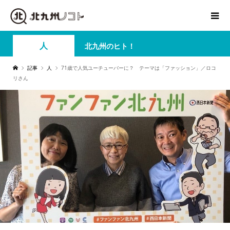
人
北九州のヒト！
記事
人
71歳で人気ユーチューバーに？ テーマは「ファッション」／ロコ
リさん