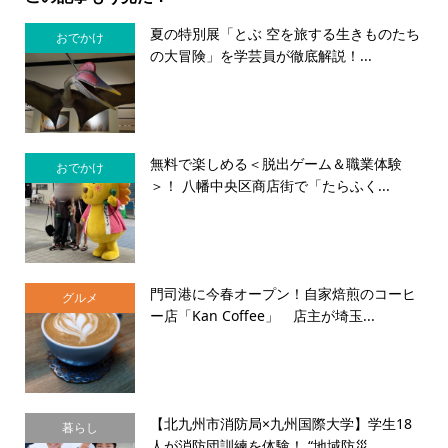
夏の特別展「とぶ 空を旅する生きものたち
おでかけ
の大冒険」を学芸員が徹底解説！...
無料で楽しめる＜脱出ゲーム＆職業体験
おでかけ
＞！ 八幡中央区商店街で「たらふく...
門司港に今春オープン！自家焙煎のコーヒ
グルメ
ー店「Kan Coffee」 店主が埼玉...
【北九州市消防局×九州国際大学】学生18
暮らし
人が消防団訓練を体験！ “地域防災...