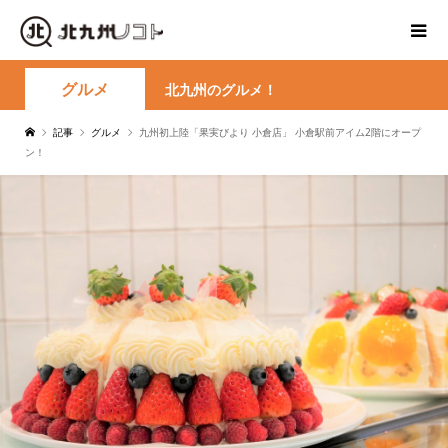
グルメ
北九州のグルメ！
記事
グルメ
九州初上陸「果実びより 小倉店」 小倉駅前アイム2階にオープ
ン！