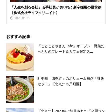
「人生を創る会社」若手社員が切り拓く新卒採用の最前線
【株式会社ライフクリエイト】
2025.01.31
おすすめ記事
「ことことやさんCafe」オープン 野菜た
っぷりのプレート＆カフェ限定ス...
町中華「四季紅」のボリューム満点「麺飯
セット」【北九州市戸畑区】
【北九州】2023年に注目された『公園ラン