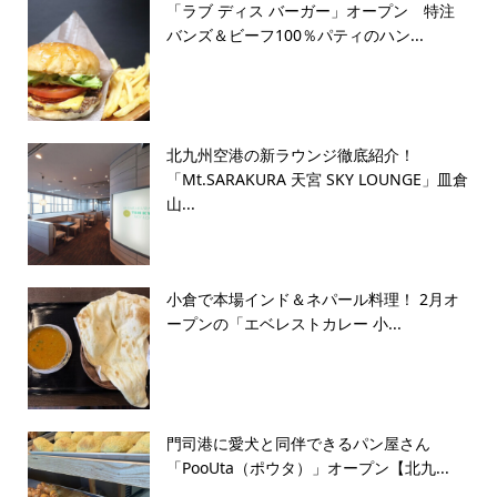
「ラブ ディス バーガー」オープン 特注
バンズ＆ビーフ100％パティのハン...
北九州空港の新ラウンジ徹底紹介！
「Mt.SARAKURA 天宮 SKY LOUNGE」皿倉
山...
小倉で本場インド＆ネパール料理！ 2月オ
ープンの「エベレストカレー 小...
門司港に愛犬と同伴できるパン屋さん
「PooUta（ポウタ）」オープン【北九...