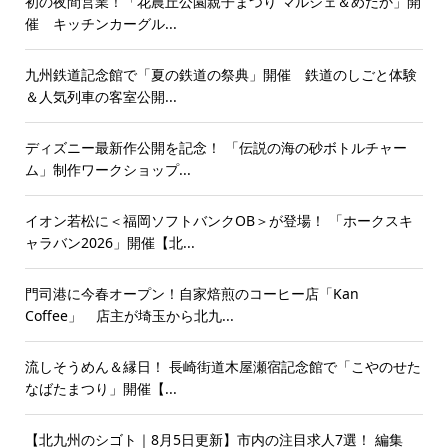
初の夜間営業！「花農丘公園親子まつり マルシェ＆めだか」開
催 キッチンカーグル...
九州鉄道記念館で「夏の鉄道の祭典」開催 鉄道のしごと体験
＆人気列車の客室公開...
ディズニー最新作公開を記念！ 「伝説の海の砂ボトルチャー
ム」制作ワークショップ...
イオン若松に＜福岡ソフトバンクOB＞が登場！ 「ホークスキ
ャラバン2026」開催【北...
門司港に今春オープン！自家焙煎のコーヒー店「Kan
Coffee」 店主が埼玉から北九...
流しそうめん＆縁日！ 長崎街道木屋瀬宿記念館で「こやのせた
なばたまつり」開催【...
【北九州のシゴト｜8月5日更新】市内の注目求人7選！ 編集