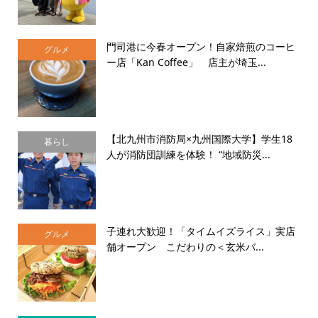
門司港に今春オープン！自家焙煎のコーヒ
グルメ
ー店「Kan Coffee」 店主が埼玉...
【北九州市消防局×九州国際大学】学生18
暮らし
人が消防団訓練を体験！ “地域防災...
子連れ大歓迎！「タイムイズライス」実店
グルメ
舗オープン こだわりの＜玄米バ...