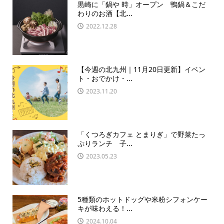
黒崎に「鍋や 時」オープン 鴨鍋＆こだ
わりのお酒【北...
2022.12.28
【今週の北九州｜11月20日更新】イベン
ト・おでかけ・...
2023.11.20
「くつろぎカフェ とまりぎ」で野菜たっ
ぷりランチ 子...
2023.05.23
5種類のホットドッグや米粉シフォンケー
キが味わえる！...
2024.10.04