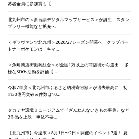
募者全員に参加賞も【...
北九州市の＜多言語デジタルマップサービス＞が誕生 スタン
プラリー機能など拡充へ
＜ギラヴァンツ北九州＞2026/27シーズン開幕へ クラブパー
トナーポケモンは「キマ...
＜魚町商店街振興組合＞が全国1万以上の商店街から選出！ 多
様なSDGs活動を評価【...
令和7年度＜北九州市ふるさと納税寄附額＞が過去最高に 初
の30億円突破＆件数は10...
タカミヤ環境ミュージアムで『ざんねんないきもの事典』など
3作品を上映 申込不要...
【北九州市】今週末＜8月1日〜2日＞開催のイベント7選！ 夏