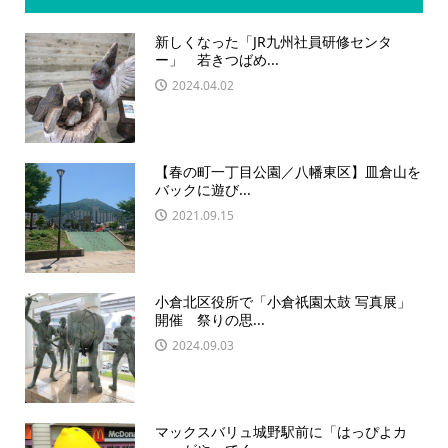
新しくなった「JR九州社員研修センタ
ー」 若きつばめ...
2024.04.02
【春の町一丁目公園／八幡東区】皿倉山を
バックに遊び...
2021.09.15
小倉北区役所で「小倉祇園太鼓 写真展」
開催 祭りの思...
2024.09.03
マックスバリュ城野駅前に「はっぴよカ