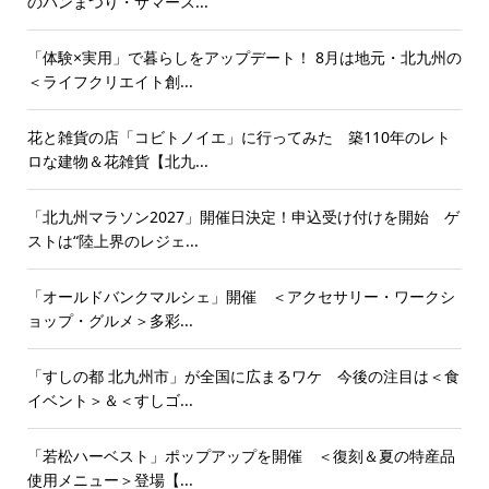
のパンまつり・サマース...
「体験×実用」で暮らしをアップデート！ 8月は地元・北九州の
＜ライフクリエイト創...
花と雑貨の店「コビトノイエ」に行ってみた 築110年のレト
ロな建物＆花雑貨【北九...
「北九州マラソン2027」開催日決定！申込受け付けを開始 ゲ
ストは“陸上界のレジェ...
「オールドバンクマルシェ」開催 ＜アクセサリー・ワークシ
ョップ・グルメ＞多彩...
「すしの都 北九州市」が全国に広まるワケ 今後の注目は＜食
イベント＞＆＜すしゴ...
「若松ハーベスト」ポップアップを開催 ＜復刻＆夏の特産品
使用メニュー＞登場【...