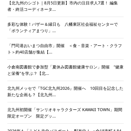
【北九州のシゴト｜8月5日更新】市内の注目求人7選！ 編集
者・終活コーディネータ...
多彩な体験！バザー＆縁日も 八幡東区社会福祉センターで
「ボランティアまつり」...
「門司港おいまつ自由市」開催 ＜食・音楽・アート・クラフ
ト＞約40店舗が集結【...
小倉南図書館で参加型「夏休み図書館健康サロン」開催 “健康
と栄養”を学ぶ？【北...
北九州メッセで『TGC北九州2026』開催へ 10回目を記念した
新たな企画も？【北九州...
北九州初開催「サンリオキャラクターズ KAWAII TOWN」期間
限定オープン 限定グッ...
2026年も「こども文化パスポート」配布中！ ＜全18市町＆84