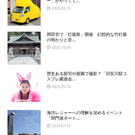
ー」がやってく...
2023.09.16
岡田宮で「灯籠祭」開催 幻想的な竹灯籠
の明かりと音...
2025.10.09
歴史ある邸宅や庭園で撮影？「旧安川邸コ
スプレ園遊会...
2025.05.14
海洋レジャーへの理解を深めるイベント
「関門港ボート...
2024.07.13