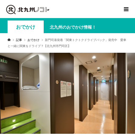
おでかけ
北九州のおでかけ情報！
記事
おでかけ
新門司港発着「関東トクトクドライブパック」発売中 愛車
と一緒に関東をドライブ？【北九州市門司区】