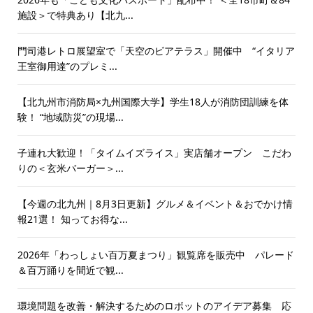
施設＞で特典あり【北九...
門司港レトロ展望室で「天空のビアテラス」開催中 “イタリア
王室御用達”のプレミ...
【北九州市消防局×九州国際大学】学生18人が消防団訓練を体
験！ “地域防災”の現場...
子連れ大歓迎！「タイムイズライス」実店舗オープン こだわ
りの＜玄米バーガー＞...
【今週の北九州｜8月3日更新】グルメ＆イベント＆おでかけ情
報21選！ 知ってお得な...
2026年「わっしょい百万夏まつり」観覧席を販売中 パレード
＆百万踊りを間近で観...
環境問題を改善・解決するためのロボットのアイデア募集 応