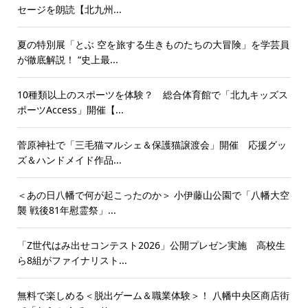
セージを朗読【北九州...
夏の特別展「とぶ 空を旅する生きものたちの大冒険」を学芸員
が徹底解説！ “史上最...
10種類以上のスポーツを体験？ 総合体育館で「北九キッズス
ポーツAccess」開催【...
菅原神社で「三毛猫マルシェ＆保護猫譲渡会」開催 応援グッ
ズ＆ハンドメイド作品...
＜あの日八幡で何が起こったのか＞ 小伊藤山公園で「八幡大空
襲 戦後81年慰霊祭」...
「Z世代はみ出せコンテスト2026」公開プレゼン実施 高校生
ら8組がファイナリスト...
無料で楽しめる＜脱出ゲーム＆職業体験＞！ 八幡中央区商店街