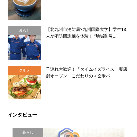
【北九州市消防局×九州国際大学】学生18
暮らし
人が消防団訓練を体験！ “地域防災...
子連れ大歓迎！「タイムイズライス」実店
グルメ
舗オープン こだわりの＜玄米バ...
インタビュー
暮らし