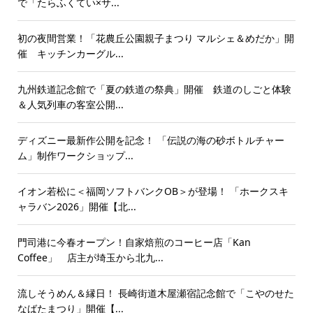
で「たらふくてい×サ...
初の夜間営業！「花農丘公園親子まつり マルシェ＆めだか」開
催 キッチンカーグル...
九州鉄道記念館で「夏の鉄道の祭典」開催 鉄道のしごと体験
＆人気列車の客室公開...
ディズニー最新作公開を記念！ 「伝説の海の砂ボトルチャー
ム」制作ワークショップ...
イオン若松に＜福岡ソフトバンクOB＞が登場！ 「ホークスキ
ャラバン2026」開催【北...
門司港に今春オープン！自家焙煎のコーヒー店「Kan
Coffee」 店主が埼玉から北九...
流しそうめん＆縁日！ 長崎街道木屋瀬宿記念館で「こやのせた
なばたまつり」開催【...