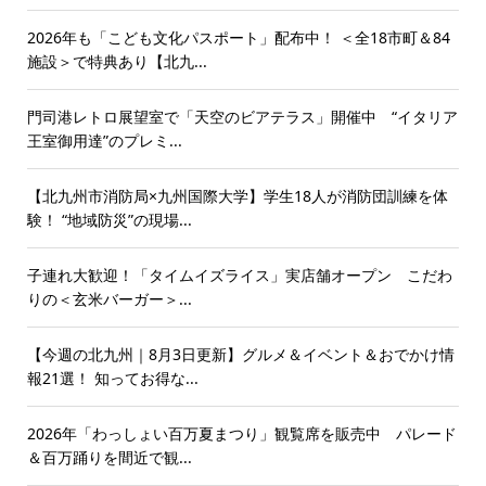
2026年も「こども文化パスポート」配布中！ ＜全18市町＆84
施設＞で特典あり【北九...
門司港レトロ展望室で「天空のビアテラス」開催中 “イタリア
王室御用達”のプレミ...
【北九州市消防局×九州国際大学】学生18人が消防団訓練を体
験！ “地域防災”の現場...
子連れ大歓迎！「タイムイズライス」実店舗オープン こだわ
りの＜玄米バーガー＞...
【今週の北九州｜8月3日更新】グルメ＆イベント＆おでかけ情
報21選！ 知ってお得な...
2026年「わっしょい百万夏まつり」観覧席を販売中 パレード
＆百万踊りを間近で観...