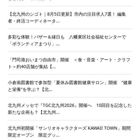
【北九州のシゴト｜8月5日更新】市内の注目求人7選！ 編集
者・終活コーディネータ...
多彩な体験！バザー＆縁日も 八幡東区社会福祉センターで
「ボランティアまつり」...
「門司港おいまつ自由市」開催 ＜食・音楽・アート・クラフ
ト＞約40店舗が集結【...
小倉南図書館で参加型「夏休み図書館健康サロン」開催 “健康
と栄養”を学ぶ？【北...
北九州メッセで『TGC北九州2026』開催へ 10回目を記念した
新たな企画も？【北九州...
北九州初開催「サンリオキャラクターズ KAWAII TOWN」期間
限定オープン 限定グッ...