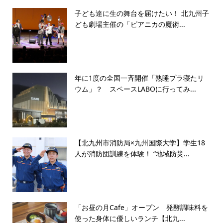
子ども達に生の舞台を届けたい！ 北九州子
ども劇場主催の「ピアニカの魔術...
年に1度の全国一斉開催「熟睡プラ寝たリ
ウム」？ スペースLABOに行ってみ...
【北九州市消防局×九州国際大学】学生18
人が消防団訓練を体験！ “地域防災...
「お昼の月Cafe」オープン 発酵調味料を
使った身体に優しいランチ【北九...