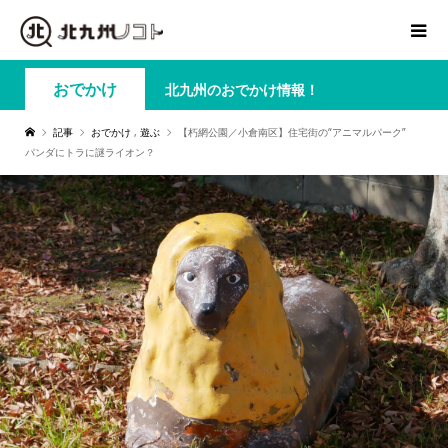
おでかけ
北九州のおでかけ情報！
記事
おでかけ
,
遊ぶ
【朽網公園／小倉南区】住宅街の“アニマルパーク”
パンダにトラに謎ライオン？