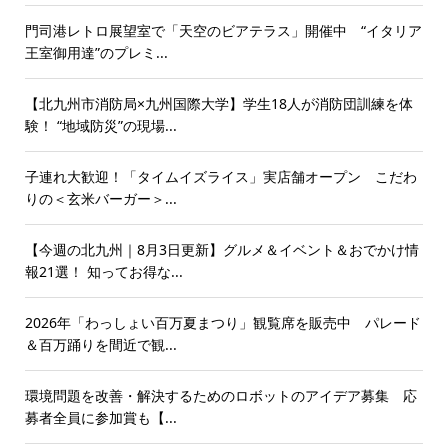
門司港レトロ展望室で「天空のビアテラス」開催中 “イタリア
王室御用達”のプレミ...
【北九州市消防局×九州国際大学】学生18人が消防団訓練を体
験！ “地域防災”の現場...
子連れ大歓迎！「タイムイズライス」実店舗オープン こだわ
りの＜玄米バーガー＞...
【今週の北九州｜8月3日更新】グルメ＆イベント＆おでかけ情
報21選！ 知ってお得な...
2026年「わっしょい百万夏まつり」観覧席を販売中 パレード
＆百万踊りを間近で観...
環境問題を改善・解決するためのロボットのアイデア募集 応
募者全員に参加賞も【...