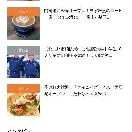
門司港に今春オープン！自家焙煎のコーヒ
グルメ
ー店「Kan Coffee」 店主が埼玉...
【北九州市消防局×九州国際大学】学生18
暮らし
人が消防団訓練を体験！ “地域防災...
子連れ大歓迎！「タイムイズライス」実店
グルメ
舗オープン こだわりの＜玄米バ...
インタビュー