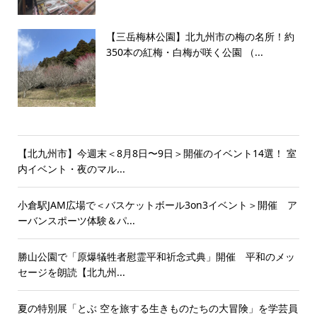
【三岳梅林公園】北九州市の梅の名所！約
350本の紅梅・白梅が咲く公園 （...
【北九州市】今週末＜8月8日〜9日＞開催のイベント14選！ 室
内イベント・夜のマル...
小倉駅JAM広場で＜バスケットボール3on3イベント＞開催 ア
ーバンスポーツ体験＆パ...
勝山公園で「原爆犠牲者慰霊平和祈念式典」開催 平和のメッ
セージを朗読【北九州...
夏の特別展「とぶ 空を旅する生きものたちの大冒険」を学芸員