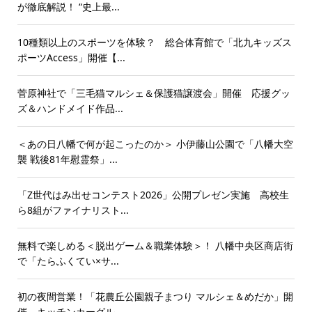
が徹底解説！ “史上最...
10種類以上のスポーツを体験？ 総合体育館で「北九キッズス
ポーツAccess」開催【...
菅原神社で「三毛猫マルシェ＆保護猫譲渡会」開催 応援グッ
ズ＆ハンドメイド作品...
＜あの日八幡で何が起こったのか＞ 小伊藤山公園で「八幡大空
襲 戦後81年慰霊祭」...
「Z世代はみ出せコンテスト2026」公開プレゼン実施 高校生
ら8組がファイナリスト...
無料で楽しめる＜脱出ゲーム＆職業体験＞！ 八幡中央区商店街
で「たらふくてい×サ...
初の夜間営業！「花農丘公園親子まつり マルシェ＆めだか」開
催 キッチンカーグル...