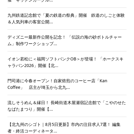
九州鉄道記念館で「夏の鉄道の祭典」開催 鉄道のしごと体験
＆人気列車の客室公開...
ディズニー最新作公開を記念！ 「伝説の海の砂ボトルチャー
ム」制作ワークショップ...
イオン若松に＜福岡ソフトバンクOB＞が登場！ 「ホークスキ
ャラバン2026」開催【北...
門司港に今春オープン！自家焙煎のコーヒー店「Kan
Coffee」 店主が埼玉から北九...
流しそうめん＆縁日！ 長崎街道木屋瀬宿記念館で「こやのせた
なばたまつり」開催【...
【北九州のシゴト｜8月5日更新】市内の注目求人7選！ 編集
者・終活コーディネータ...