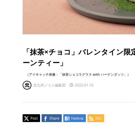
「抹茶×チョコ」バレンタイン限
ーンティー」
（アイキャッチ画像：「抹茶ショコラグラス with ハーゲンダッツ」）
北九州ノコト編集部
2022.01.16
Post
Share
Hatena
RSS