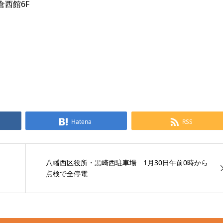
倉西館6F
Hatena
RSS
八幡西区役所・黒崎西駐車場 1月30日午前0時から
点検で全停電