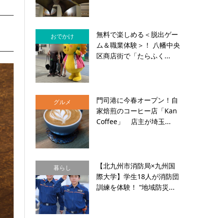
無料で楽しめる＜脱出ゲー
おでかけ
ム＆職業体験＞！ 八幡中央
区商店街で「たらふく...
門司港に今春オープン！自
グルメ
家焙煎のコーヒー店「Kan
Coffee」 店主が埼玉...
【北九州市消防局×九州国
暮らし
際大学】学生18人が消防団
訓練を体験！ “地域防災...