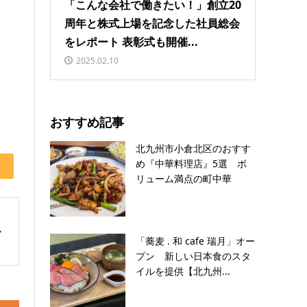
「こんな会社で働きたい！」創立20
周年と株式上場を記念した社員総会
をレポート 表彰式も開催...
2025.02.10
おすすめ記事
北九州市小倉北区のおすす
め『中華料理店』5選 ボ
リューム満点の町中華
「蕎麦 . 和 cafe 瑞月」オー
プン 新しい日本食のスタ
イルを提供【北九州...