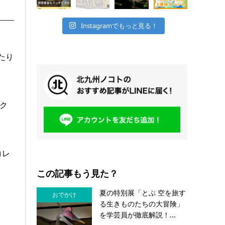
Instagramでもっと見る！
たり
ク
コレ
この記事もう見た？
夏の特別展「とぶ 空を旅す
おでかけ
る生きものたちの大冒険」
を学芸員が徹底解説！...