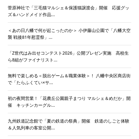
菅原神社で「三毛猫マルシェ＆保護猫譲渡会」開催 応援グッ
ズ＆ハンドメイド作品...
＜あの日八幡で何が起こったのか＞ 小伊藤山公園で「八幡大空
襲 戦後81年慰霊祭」...
「Z世代はみ出せコンテスト2026」公開プレゼン実施 高校生
ら8組がファイナリスト...
無料で楽しめる＜脱出ゲーム＆職業体験＞！ 八幡中央区商店街
で「たらふくてい×サ...
初の夜間営業！「花農丘公園親子まつり マルシェ＆めだか」開
催 キッチンカーグル...
九州鉄道記念館で「夏の鉄道の祭典」開催 鉄道のしごと体験
＆人気列車の客室公開...