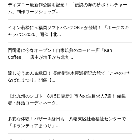
ディズニー最新作公開を記念！ 「伝説の海の砂ボトルチャー
ム」制作ワークショップ...
イオン若松に＜福岡ソフトバンクOB＞が登場！ 「ホークスキ
ャラバン2026」開催【北...
門司港に今春オープン！自家焙煎のコーヒー店「Kan
Coffee」 店主が埼玉から北九...
流しそうめん＆縁日！ 長崎街道木屋瀬宿記念館で「こやのせた
なばたまつり」開催【...
【北九州のシゴト｜8月5日更新】市内の注目求人7選！ 編集
者・終活コーディネータ...
多彩な体験！バザー＆縁日も 八幡東区社会福祉センターで
「ボランティアまつり」...