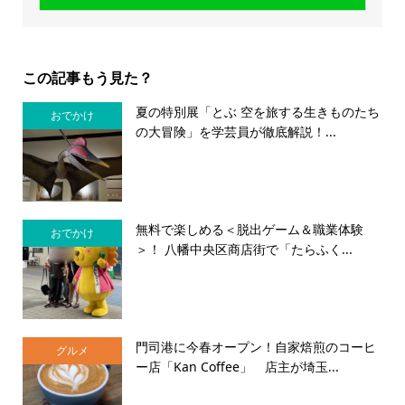
この記事もう見た？
夏の特別展「とぶ 空を旅する生きものたち
おでかけ
の大冒険」を学芸員が徹底解説！...
無料で楽しめる＜脱出ゲーム＆職業体験
おでかけ
＞！ 八幡中央区商店街で「たらふく...
門司港に今春オープン！自家焙煎のコーヒ
グルメ
ー店「Kan Coffee」 店主が埼玉...