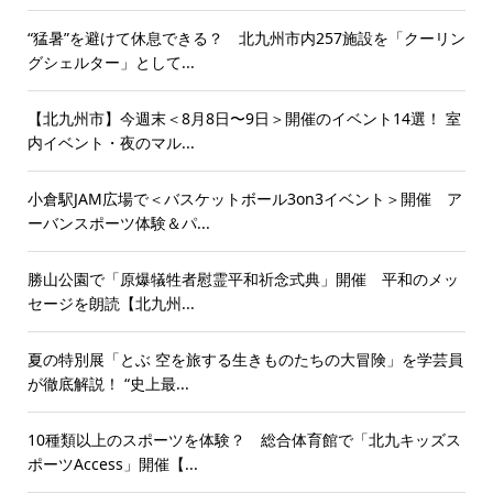
“猛暑”を避けて休息できる？ 北九州市内257施設を「クーリン
グシェルター」として...
【北九州市】今週末＜8月8日〜9日＞開催のイベント14選！ 室
内イベント・夜のマル...
小倉駅JAM広場で＜バスケットボール3on3イベント＞開催 ア
ーバンスポーツ体験＆パ...
勝山公園で「原爆犠牲者慰霊平和祈念式典」開催 平和のメッ
セージを朗読【北九州...
夏の特別展「とぶ 空を旅する生きものたちの大冒険」を学芸員
が徹底解説！ “史上最...
10種類以上のスポーツを体験？ 総合体育館で「北九キッズス
ポーツAccess」開催【...