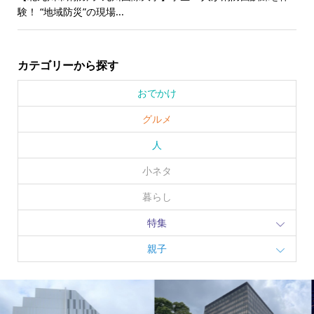
験！ “地域防災”の現場...
カテゴリーから探す
おでかけ
グルメ
人
小ネタ
暮らし
特集
親子