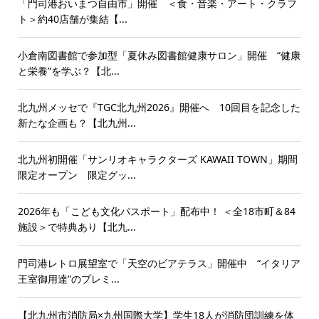
「門司港おいまつ自由市」開催 ＜食・音楽・アート・クラフ
ト＞約40店舗が集結【...
小倉南図書館で参加型「夏休み図書館健康サロン」開催 “健康
と栄養”を学ぶ？【北...
北九州メッセで『TGC北九州2026』開催へ 10回目を記念した
新たな企画も？【北九州...
北九州初開催「サンリオキャラクターズ KAWAII TOWN」期間
限定オープン 限定グッ...
2026年も「こども文化パスポート」配布中！ ＜全18市町＆84
施設＞で特典あり【北九...
門司港レトロ展望室で「天空のビアテラス」開催中 “イタリア
王室御用達”のプレミ...
【北九州市消防局×九州国際大学】学生18人が消防団訓練を体