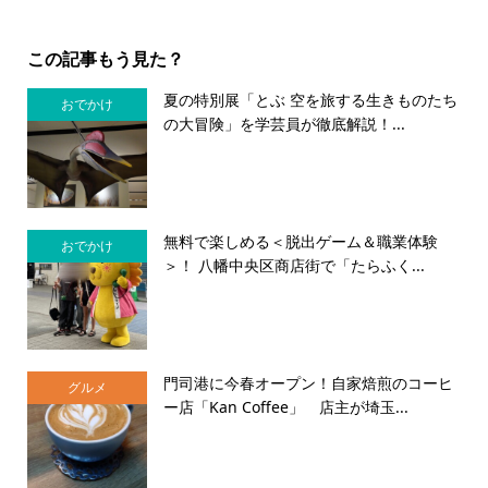
この記事もう見た？
夏の特別展「とぶ 空を旅する生きものたち
おでかけ
の大冒険」を学芸員が徹底解説！...
無料で楽しめる＜脱出ゲーム＆職業体験
おでかけ
＞！ 八幡中央区商店街で「たらふく...
門司港に今春オープン！自家焙煎のコーヒ
グルメ
ー店「Kan Coffee」 店主が埼玉...