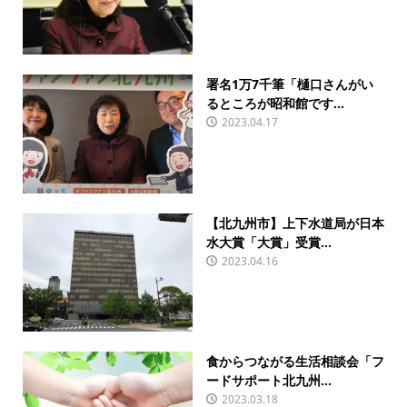
署名1万7千筆「樋口さんがい
るところが昭和館です...
2023.04.17
【北九州市】上下水道局が日本
水大賞「大賞」受賞...
2023.04.16
食からつながる生活相談会「フ
ードサポート北九州...
2023.03.18