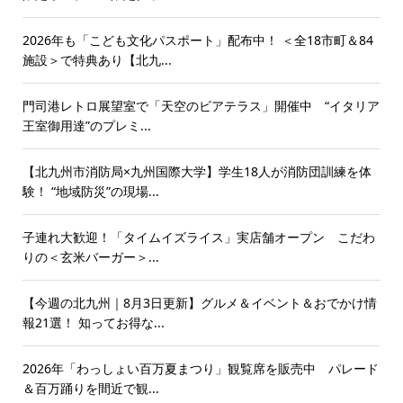
2026年も「こども文化パスポート」配布中！ ＜全18市町＆84
施設＞で特典あり【北九...
門司港レトロ展望室で「天空のビアテラス」開催中 “イタリア
王室御用達”のプレミ...
【北九州市消防局×九州国際大学】学生18人が消防団訓練を体
験！ “地域防災”の現場...
子連れ大歓迎！「タイムイズライス」実店舗オープン こだわ
りの＜玄米バーガー＞...
【今週の北九州｜8月3日更新】グルメ＆イベント＆おでかけ情
報21選！ 知ってお得な...
2026年「わっしょい百万夏まつり」観覧席を販売中 パレード
＆百万踊りを間近で観...