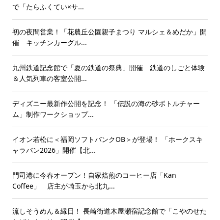
で「たらふくてい×サ...
初の夜間営業！「花農丘公園親子まつり マルシェ＆めだか」開
催 キッチンカーグル...
九州鉄道記念館で「夏の鉄道の祭典」開催 鉄道のしごと体験
＆人気列車の客室公開...
ディズニー最新作公開を記念！ 「伝説の海の砂ボトルチャー
ム」制作ワークショップ...
イオン若松に＜福岡ソフトバンクOB＞が登場！ 「ホークスキ
ャラバン2026」開催【北...
門司港に今春オープン！自家焙煎のコーヒー店「Kan
Coffee」 店主が埼玉から北九...
流しそうめん＆縁日！ 長崎街道木屋瀬宿記念館で「こやのせた