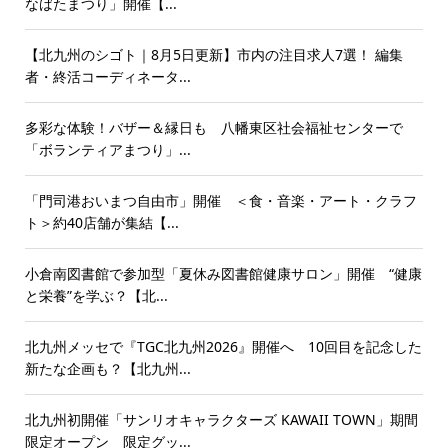
なばたまつり」開催【...
【北九州のシゴト｜8月5日更新】市内の注目求人7選！ 編集
者・終活コーディネータ...
多彩な体験！バザー＆縁日も 八幡東区社会福祉センターで
「ボランティアまつり」...
「門司港おいまつ自由市」開催 ＜食・音楽・アート・クラフ
ト＞約40店舗が集結【...
小倉南図書館で参加型「夏休み図書館健康サロン」開催 “健康
と栄養”を学ぶ？【北...
北九州メッセで『TGC北九州2026』開催へ 10回目を記念した
新たな企画も？【北九州...
北九州初開催「サンリオキャラクターズ KAWAII TOWN」期間
限定オープン 限定グッ...