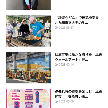
『絆焼うどん』で被災地支援
北九州市立大学の学...
2023.05.27
旦過市場に新たな彩りを「旦過
ウォールアート」完...
2023.05.14
夕暮れ時の市場を楽しむ「旦過
宵市」 振る舞い酒...
2023.05.09