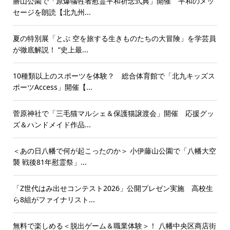
勝山公園で「原爆犠牲者慰霊平和祈念式典」開催 平和のメッ
セージを朗読【北九州...
夏の特別展「とぶ 空を旅する生きものたちの大冒険」を学芸員
が徹底解説！ “史上最...
10種類以上のスポーツを体験？ 総合体育館で「北九キッズス
ポーツAccess」開催【...
菅原神社で「三毛猫マルシェ＆保護猫譲渡会」開催 応援グッ
ズ＆ハンドメイド作品...
＜あの日八幡で何が起こったのか＞ 小伊藤山公園で「八幡大空
襲 戦後81年慰霊祭」...
「Z世代はみ出せコンテスト2026」公開プレゼン実施 高校生
ら8組がファイナリスト...
無料で楽しめる＜脱出ゲーム＆職業体験＞！ 八幡中央区商店街