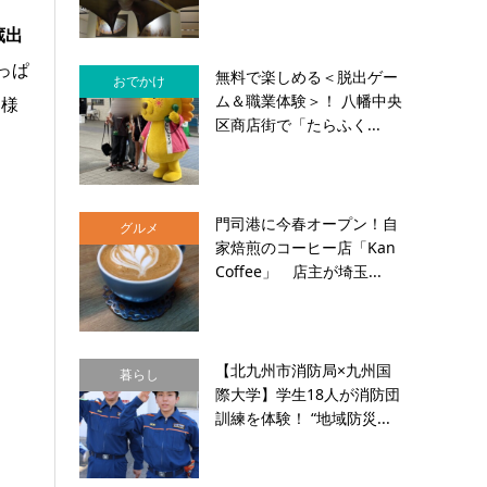
蔵出
っぱ
無料で楽しめる＜脱出ゲー
おでかけ
ム＆職業体験＞！ 八幡中央
客様
区商店街で「たらふく...
門司港に今春オープン！自
グルメ
家焙煎のコーヒー店「Kan
Coffee」 店主が埼玉...
【北九州市消防局×九州国
暮らし
際大学】学生18人が消防団
訓練を体験！ “地域防災...