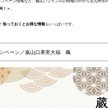
ャンペーン情報など、幅広いジャンルの情報の中から北九州市
州！＞
。
！
知っておくとお得な情報
もいっぱいです。
ンペーン／嵐山口果実大福 楓