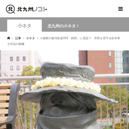
小ネタ
北九州の小ネタ！
記事
小ネタ
小倉駅の銀河鉄道999「鉄郎」に花冠？ 市民を見守る松本零
士作品の銅像