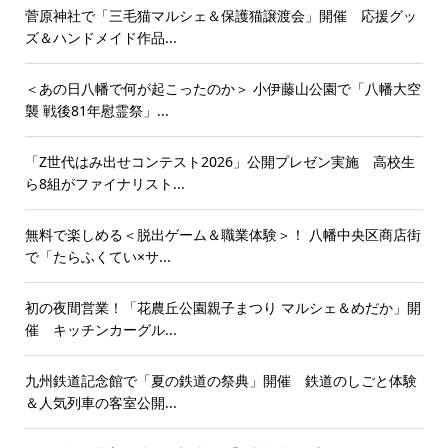
菅原神社で「三毛猫マルシェ＆保護猫譲渡会」開催 応援グッ
ズ＆ハンドメイド作品...
＜あの日八幡で何が起こったのか＞ 小伊藤山公園で「八幡大空
襲 戦後81年慰霊祭」...
「Z世代はみ出せコンテスト2026」公開プレゼン実施 高校生
ら8組がファイナリスト...
無料で楽しめる＜脱出ゲーム＆職業体験＞！ 八幡中央区商店街
で「たらふくてい×サ...
初の夜間営業！「花農丘公園親子まつり マルシェ＆めだか」開
催 キッチンカーグル...
九州鉄道記念館で「夏の鉄道の祭典」開催 鉄道のしごと体験
＆人気列車の客室公開...