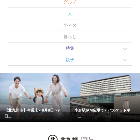
グルメ
人
小ネタ
暮らし
特集
親子
【北九州市】今週末＜8月8日〜9
小倉駅JAM広場で＜バスケットボ
日...
ー...