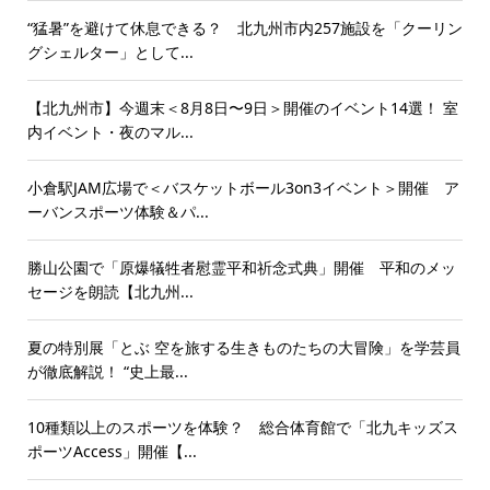
“猛暑”を避けて休息できる？ 北九州市内257施設を「クーリン
グシェルター」として...
【北九州市】今週末＜8月8日〜9日＞開催のイベント14選！ 室
内イベント・夜のマル...
小倉駅JAM広場で＜バスケットボール3on3イベント＞開催 ア
ーバンスポーツ体験＆パ...
勝山公園で「原爆犠牲者慰霊平和祈念式典」開催 平和のメッ
セージを朗読【北九州...
夏の特別展「とぶ 空を旅する生きものたちの大冒険」を学芸員
が徹底解説！ “史上最...
10種類以上のスポーツを体験？ 総合体育館で「北九キッズス
ポーツAccess」開催【...