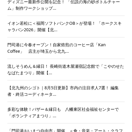
ディズニー最新作公開を記念！ 「伝説の海の砂ボトルチャー
ム」制作ワークショップ...
イオン若松に＜福岡ソフトバンクOB＞が登場！ 「ホークスキ
ャラバン2026」開催【北...
門司港に今春オープン！自家焙煎のコーヒー店「Kan
Coffee」 店主が埼玉から北九...
流しそうめん＆縁日！ 長崎街道木屋瀬宿記念館で「こやのせた
なばたまつり」開催【...
【北九州のシゴト｜8月5日更新】市内の注目求人7選！ 編集
者・終活コーディネータ...
多彩な体験！バザー＆縁日も 八幡東区社会福祉センターで
「ボランティアまつり」...
「門司港おいまつ自由市」開催 ＜食・音楽・アート・クラフ