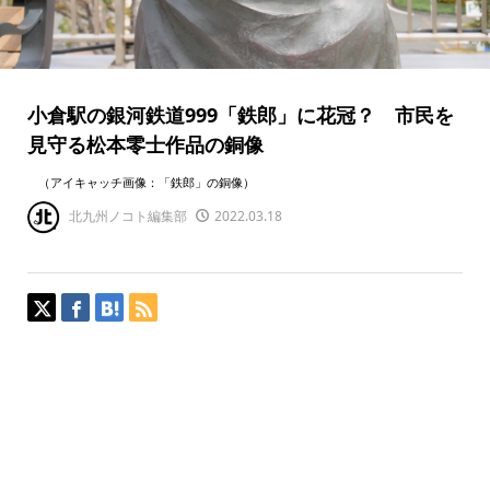
小倉駅の銀河鉄道999「鉄郎」に花冠？ 市民を
見守る松本零士作品の銅像
（アイキャッチ画像：「鉄郎」の銅像）
北九州ノコト編集部
2022.03.18