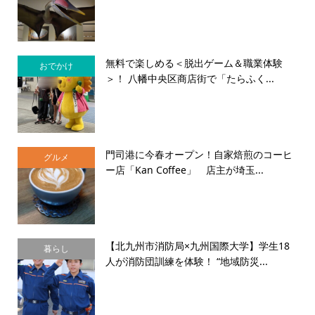
無料で楽しめる＜脱出ゲーム＆職業体験
おでかけ
＞！ 八幡中央区商店街で「たらふく...
門司港に今春オープン！自家焙煎のコーヒ
グルメ
ー店「Kan Coffee」 店主が埼玉...
【北九州市消防局×九州国際大学】学生18
暮らし
人が消防団訓練を体験！ “地域防災...