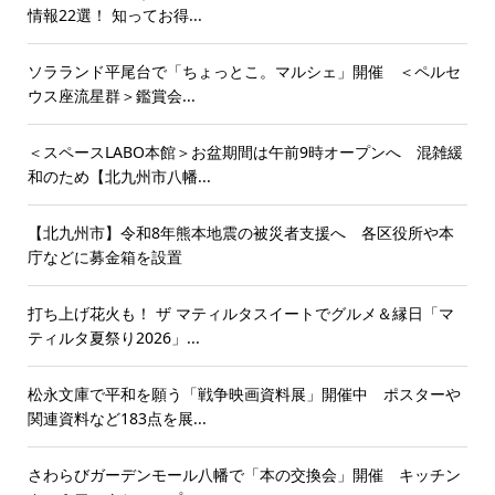
情報22選！ 知ってお得...
ソラランド平尾台で「ちょっとこ。マルシェ」開催 ＜ペルセ
ウス座流星群＞鑑賞会...
＜スペースLABO本館＞お盆期間は午前9時オープンへ 混雑緩
和のため【北九州市八幡...
【北九州市】令和8年熊本地震の被災者支援へ 各区役所や本
庁などに募金箱を設置
打ち上げ花火も！ ザ マティルタスイートでグルメ＆縁日「マ
ティルタ夏祭り2026」...
松永文庫で平和を願う「戦争映画資料展」開催中 ポスターや
関連資料など183点を展...
さわらびガーデンモール八幡で「本の交換会」開催 キッチン