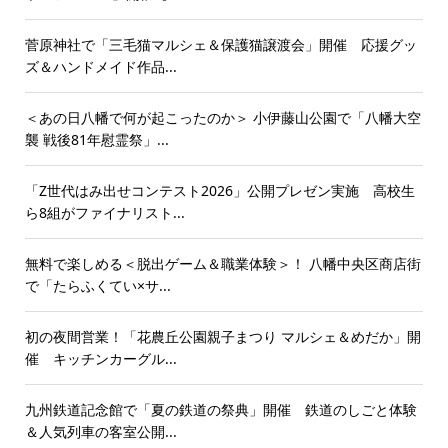
菅原神社で「三毛猫マルシェ＆保護猫譲渡会」開催 応援グッ
ズ＆ハンドメイド作品...
＜あの日八幡で何が起こったのか＞ 小伊藤山公園で「八幡大空
襲 戦後81年慰霊祭」...
「Z世代はみ出せコンテスト2026」公開プレゼン実施 高校生
ら8組がファイナリスト...
無料で楽しめる＜脱出ゲーム＆職業体験＞！ 八幡中央区商店街
で「たらふくてい×サ...
初の夜間営業！「花農丘公園親子まつり マルシェ＆めだか」開
催 キッチンカーグル...
九州鉄道記念館で「夏の鉄道の祭典」開催 鉄道のしごと体験
＆人気列車の客室公開...