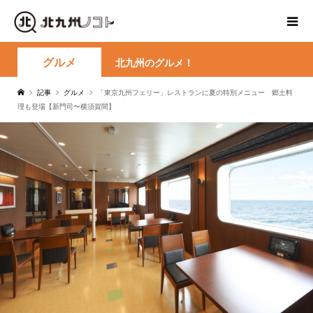
グルメ
北九州のグルメ！
記事
グルメ
「東京九州フェリー」レストランに夏の特別メニュー 郷土料
理も登場【新門司〜横須賀間】