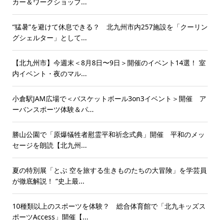
カー＆ワークショップ...
“猛暑”を避けて休息できる？ 北九州市内257施設を「クーリン
グシェルター」として...
【北九州市】今週末＜8月8日〜9日＞開催のイベント14選！ 室
内イベント・夜のマル...
小倉駅JAM広場で＜バスケットボール3on3イベント＞開催 ア
ーバンスポーツ体験＆パ...
勝山公園で「原爆犠牲者慰霊平和祈念式典」開催 平和のメッ
セージを朗読【北九州...
夏の特別展「とぶ 空を旅する生きものたちの大冒険」を学芸員
が徹底解説！ “史上最...
10種類以上のスポーツを体験？ 総合体育館で「北九キッズス
ポーツAccess」開催【...