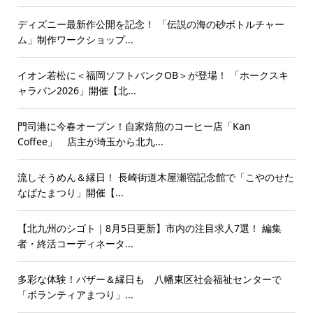
ディズニー最新作公開を記念！ 「伝説の海の砂ボトルチャー
ム」制作ワークショップ...
イオン若松に＜福岡ソフトバンクOB＞が登場！ 「ホークスキ
ャラバン2026」開催【北...
門司港に今春オープン！自家焙煎のコーヒー店「Kan
Coffee」 店主が埼玉から北九...
流しそうめん＆縁日！ 長崎街道木屋瀬宿記念館で「こやのせた
なばたまつり」開催【...
【北九州のシゴト｜8月5日更新】市内の注目求人7選！ 編集
者・終活コーディネータ...
多彩な体験！バザー＆縁日も 八幡東区社会福祉センターで
「ボランティアまつり」...