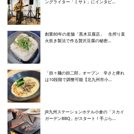
ングライター「ミサト」にインタビ...
創業80年の老舗「黒木豆腐店」 生搾り直
火炊き製法で作る贅沢豆腐の秘密...
「担々麺の担二郎」オープン 辛さと痺れ
は10段階で調整可能【北九州市小...
JR九州ステーションホテル小倉の「スカイ
ガーデンBBQ」がスタート！手ぶら...