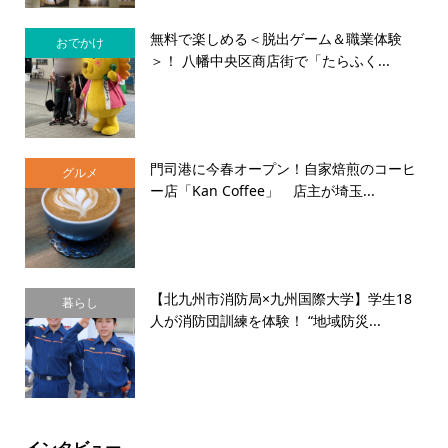
無料で楽しめる＜脱出ゲーム＆職業体験
おでかけ
＞！ 八幡中央区商店街で「たらふく...
門司港に今春オープン！自家焙煎のコーヒ
グルメ
ー店「Kan Coffee」 店主が埼玉...
【北九州市消防局×九州国際大学】学生18
暮らし
人が消防団訓練を体験！ “地域防災...