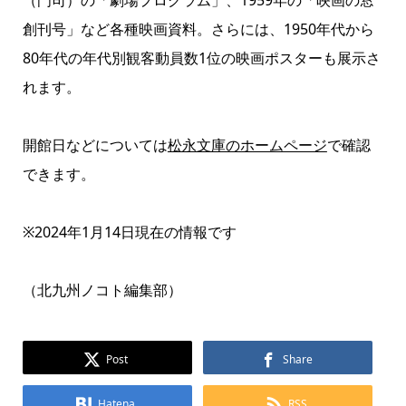
（門司）の「劇場プログラム」、1959年の「映画の窓
創刊号」など各種映画資料。さらには、1950年代から
80年代の年代別観客動員数1位の映画ポスターも展示さ
れます。
開館日などについては
松永文庫のホームページ
で確認
できます。
※2024年1月14日現在の情報です
（北九州ノコト編集部）
Post
Share
Hatena
RSS