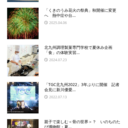
「くきのうみ花火の祭典」秋開催に変更
へ 熱中症や台...
2025.04.06
北九州調理製菓専門学校で夏休み企画
「食」の体験実習...
2024.07.23
「TGC北九州2022」3年ぶりに開催 記者
会見に新川優愛...
2022.07.13
親子で楽しむ＜骨の世界＞？ いのちのた
び博物館・夏...