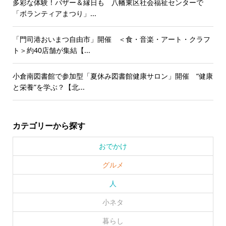
多彩な体験！バザー＆縁日も 八幡東区社会福祉センターで
「ボランティアまつり」...
「門司港おいまつ自由市」開催 ＜食・音楽・アート・クラフ
ト＞約40店舗が集結【...
小倉南図書館で参加型「夏休み図書館健康サロン」開催 “健康
と栄養”を学ぶ？【北...
カテゴリーから探す
おでかけ
グルメ
人
小ネタ
暮らし