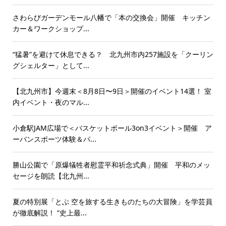
さわらびガーデンモール八幡で「本の交換会」開催 キッチン
カー＆ワークショップ...
“猛暑”を避けて休息できる？ 北九州市内257施設を「クーリン
グシェルター」として...
【北九州市】今週末＜8月8日〜9日＞開催のイベント14選！ 室
内イベント・夜のマル...
小倉駅JAM広場で＜バスケットボール3on3イベント＞開催 ア
ーバンスポーツ体験＆パ...
勝山公園で「原爆犠牲者慰霊平和祈念式典」開催 平和のメッ
セージを朗読【北九州...
夏の特別展「とぶ 空を旅する生きものたちの大冒険」を学芸員
が徹底解説！ “史上最...