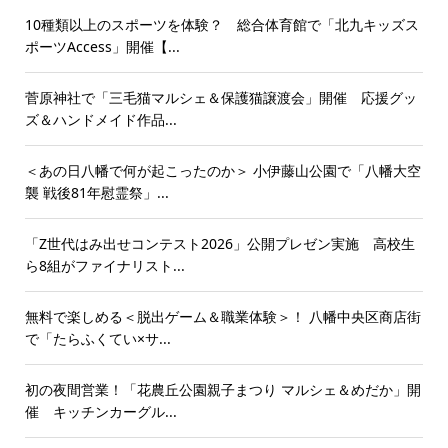
10種類以上のスポーツを体験？ 総合体育館で「北九キッズス
ポーツAccess」開催【...
菅原神社で「三毛猫マルシェ＆保護猫譲渡会」開催 応援グッ
ズ＆ハンドメイド作品...
＜あの日八幡で何が起こったのか＞ 小伊藤山公園で「八幡大空
襲 戦後81年慰霊祭」...
「Z世代はみ出せコンテスト2026」公開プレゼン実施 高校生
ら8組がファイナリスト...
無料で楽しめる＜脱出ゲーム＆職業体験＞！ 八幡中央区商店街
で「たらふくてい×サ...
初の夜間営業！「花農丘公園親子まつり マルシェ＆めだか」開
催 キッチンカーグル...