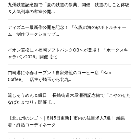
九州鉄道記念館で「夏の鉄道の祭典」開催 鉄道のしごと体験
＆人気列車の客室公開...
ディズニー最新作公開を記念！ 「伝説の海の砂ボトルチャー
ム」制作ワークショップ...
イオン若松に＜福岡ソフトバンクOB＞が登場！ 「ホークスキ
ャラバン2026」開催【北...
門司港に今春オープン！自家焙煎のコーヒー店「Kan
Coffee」 店主が埼玉から北九...
流しそうめん＆縁日！ 長崎街道木屋瀬宿記念館で「こやのせた
なばたまつり」開催【...
【北九州のシゴト｜8月5日更新】市内の注目求人7選！ 編集
者・終活コーディネータ...