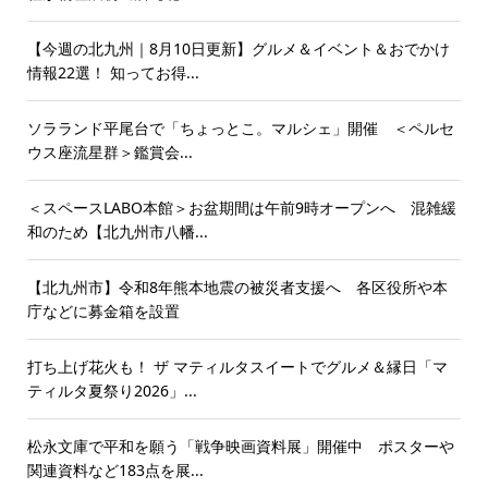
【今週の北九州｜8月10日更新】グルメ＆イベント＆おでかけ
情報22選！ 知ってお得...
ソラランド平尾台で「ちょっとこ。マルシェ」開催 ＜ペルセ
ウス座流星群＞鑑賞会...
＜スペースLABO本館＞お盆期間は午前9時オープンへ 混雑緩
和のため【北九州市八幡...
【北九州市】令和8年熊本地震の被災者支援へ 各区役所や本
庁などに募金箱を設置
打ち上げ花火も！ ザ マティルタスイートでグルメ＆縁日「マ
ティルタ夏祭り2026」...
松永文庫で平和を願う「戦争映画資料展」開催中 ポスターや
関連資料など183点を展...