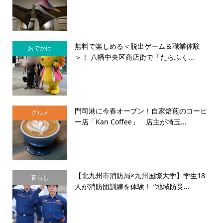
無料で楽しめる＜脱出ゲーム＆職業体験
おでかけ
＞！ 八幡中央区商店街で「たらふく...
門司港に今春オープン！自家焙煎のコーヒ
グルメ
ー店「Kan Coffee」 店主が埼玉...
【北九州市消防局×九州国際大学】学生18
暮らし
人が消防団訓練を体験！ “地域防災...