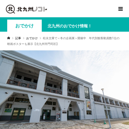
おでかけ
北九州のおでかけ情報！
記事
おでかけ
松永文庫で＜冬の企画展＞開催中 年代別観客動員数1位の
映画ポスターも展示【北九州市門司区】