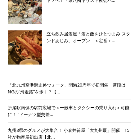
ト＞へ！「東八幡キリスト教会バ...
立ち飲み居酒屋「酒と飯をひとつまみ スタ
ンドあじみ」オープン ＜定番＋...
「北九州空港滑走路ウォーク」開港20周年で初開催 普段は
NGの“滑走路”を歩く？【...
折尾駅南側の駅前広場で＜一般車とタクシーの乗り入れ＞可能
に！ “ドーナツ型交差...
九州8県のグルメが大集合！ 小倉井筒屋「大九州展」開催 15
社が物産展初出店【北...