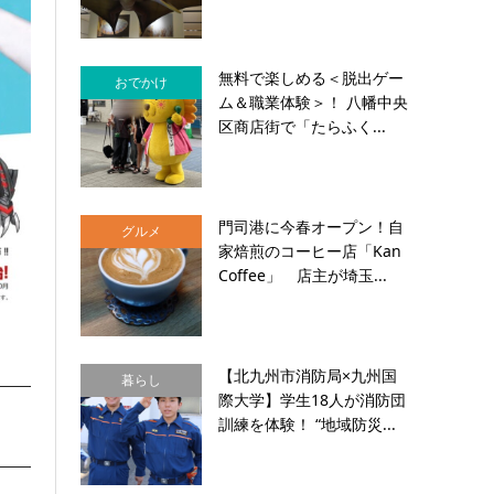
無料で楽しめる＜脱出ゲー
おでかけ
ム＆職業体験＞！ 八幡中央
区商店街で「たらふく...
門司港に今春オープン！自
グルメ
家焙煎のコーヒー店「Kan
Coffee」 店主が埼玉...
【北九州市消防局×九州国
暮らし
際大学】学生18人が消防団
訓練を体験！ “地域防災...