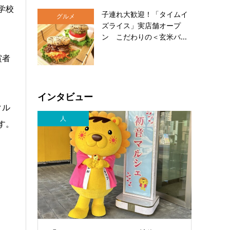
学校
子連れ大歓迎！「タイムイ
グルメ
ズライス」実店舗オープ
ン こだわりの＜玄米バ...
賞者
インタビュー
クル
人
す。