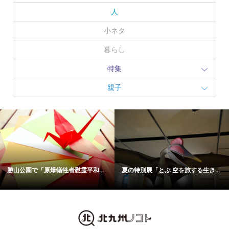
人
小ネタ
暮らし
特集
親子
勝山公園で「原爆犠牲者慰霊平和...
夏の特別展「とぶ 空を旅する生き...