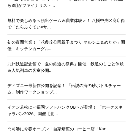
ら8組がファイナリスト...
無料で楽しめる＜脱出ゲーム＆職業体験＞！ 八幡中央区商店街
で「たらふくてい×サ...
初の夜間営業！「花農丘公園親子まつり マルシェ＆めだか」開
催 キッチンカーグル...
九州鉄道記念館で「夏の鉄道の祭典」開催 鉄道のしごと体験
＆人気列車の客室公開...
ディズニー最新作公開を記念！ 「伝説の海の砂ボトルチャー
ム」制作ワークショップ...
イオン若松に＜福岡ソフトバンクOB＞が登場！ 「ホークスキ
ャラバン2026」開催【北...
門司港に今春オープン！自家焙煎のコーヒー店「Kan