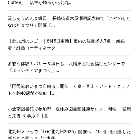
Coffee」 店主が埼玉から北九...
流しそうめん＆縁日！ 長崎街道木屋瀬宿記念館で「こやのせた
なばたまつり」開催【...
【北九州のシゴト｜8月5日更新】市内の注目求人7選！ 編集
者・終活コーディネータ...
多彩な体験！バザー＆縁日も 八幡東区社会福祉センターで
「ボランティアまつり」...
「門司港おいまつ自由市」開催 ＜食・音楽・アート・クラフ
ト＞約40店舗が集結【...
小倉南図書館で参加型「夏休み図書館健康サロン」開催 “健康
と栄養”を学ぶ？【北...
北九州メッセで『TGC北九州2026』開催へ 10回目を記念した
新たな企画も？【北九州...