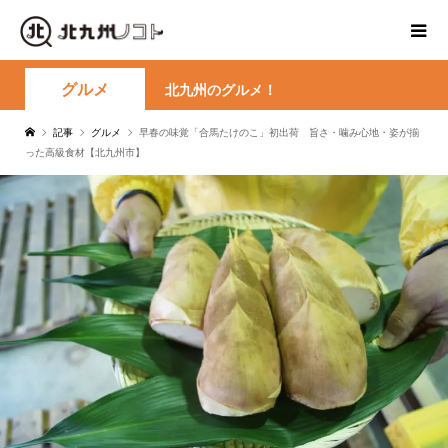
グルメ
北九州のグルメ！
記事
グルメ
早春の味覚「合馬たけのこ」初出荷 旨さ・噛み心地・姿が揃
った高級食材【北九州市】