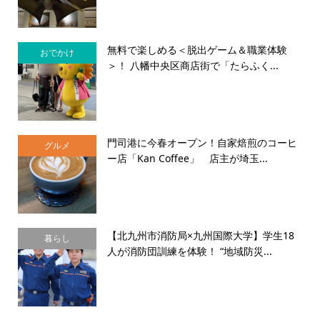
無料で楽しめる＜脱出ゲーム＆職業体験
おでかけ
＞！ 八幡中央区商店街で「たらふく...
門司港に今春オープン！自家焙煎のコーヒ
グルメ
ー店「Kan Coffee」 店主が埼玉...
【北九州市消防局×九州国際大学】学生18
暮らし
人が消防団訓練を体験！ “地域防災...