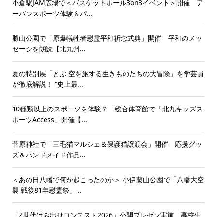
小倉駅JAM広場で＜バスケットボール3on3イベント＞開催 ア
ーバンスポーツ体験＆パ...
勝山公園で「原爆犠牲者慰霊平和祈念式典」開催 平和のメッ
セージを朗読【北九州...
夏の特別展「とぶ 空を旅する生きものたちの大冒険」を学芸員
が徹底解説！ “史上最...
10種類以上のスポーツを体験？ 総合体育館で「北九キッズス
ポーツAccess」開催【...
菅原神社で「三毛猫マルシェ＆保護猫譲渡会」開催 応援グッ
ズ＆ハンドメイド作品...
＜あの日八幡で何が起こったのか＞ 小伊藤山公園で「八幡大空
襲 戦後81年慰霊祭」...
「Z世代はみ出せコンテスト2026」公開プレゼン実施 高校生