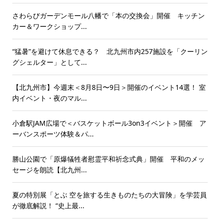
さわらびガーデンモール八幡で「本の交換会」開催 キッチン
カー＆ワークショップ...
“猛暑”を避けて休息できる？ 北九州市内257施設を「クーリン
グシェルター」として...
【北九州市】今週末＜8月8日〜9日＞開催のイベント14選！ 室
内イベント・夜のマル...
小倉駅JAM広場で＜バスケットボール3on3イベント＞開催 ア
ーバンスポーツ体験＆パ...
勝山公園で「原爆犠牲者慰霊平和祈念式典」開催 平和のメッ
セージを朗読【北九州...
夏の特別展「とぶ 空を旅する生きものたちの大冒険」を学芸員
が徹底解説！ “史上最...