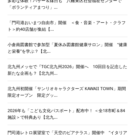
多彩な体験！バザー＆縁日も 八幡東区社会福祉センターで
「ボランティアまつり」...
「門司港おいまつ自由市」開催 ＜食・音楽・アート・クラフ
ト＞約40店舗が集結【...
小倉南図書館で参加型「夏休み図書館健康サロン」開催 “健康
と栄養”を学ぶ？【北...
北九州メッセで『TGC北九州2026』開催へ 10回目を記念した
新たな企画も？【北九州...
北九州初開催「サンリオキャラクターズ KAWAII TOWN」期間
限定オープン 限定グッ...
2026年も「こども文化パスポート」配布中！ ＜全18市町＆84
施設＞で特典あり【北九...
門司港レトロ展望室で「天空のビアテラス」開催中 “イタリア