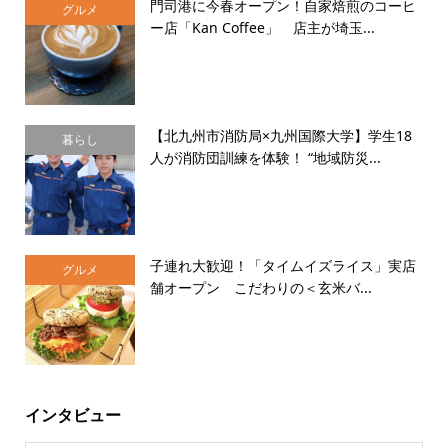
門司港に今春オープン！自家焙煎のコーヒ
グルメ
ー店「Kan Coffee」 店主が埼玉...
【北九州市消防局×九州国際大学】学生18
暮らし
人が消防団訓練を体験！ “地域防災...
子連れ大歓迎！「タイムイズライス」実店
グルメ
舗オープン こだわりの＜玄米バ...
インタビュー