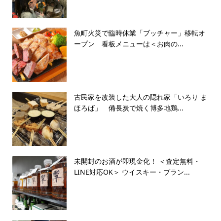
魚町火災で臨時休業「ブッチャー」移転オ
ープン 看板メニューは＜お肉の...
古民家を改装した大人の隠れ家「いろり ま
ほろば」 備長炭で焼く博多地鶏...
未開封のお酒が即現金化！ ＜査定無料・
LINE対応OK＞ ウイスキー・ブラン...