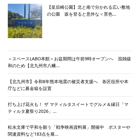
【皇后崎公園】北と南で分かれる広い敷地
の公園 坂を登ると意外な＜景色...
＜スペースLABO本館＞お盆期間は午前9時オープンへ 混雑緩
和のため【北九州市八幡...
【北九州市】令和8年熊本地震の被災者支援へ 各区役所や本
庁などに募金箱を設置
打ち上げ花火も！ ザ マティルタスイートでグルメ＆縁日「マ
ティルタ夏祭り2026」...
松永文庫で平和を願う「戦争映画資料展」開催中 ポスターや
関連資料など183点を展...