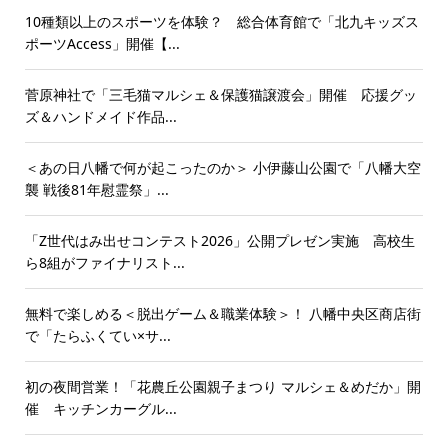
10種類以上のスポーツを体験？ 総合体育館で「北九キッズス
ポーツAccess」開催【...
菅原神社で「三毛猫マルシェ＆保護猫譲渡会」開催 応援グッ
ズ＆ハンドメイド作品...
＜あの日八幡で何が起こったのか＞ 小伊藤山公園で「八幡大空
襲 戦後81年慰霊祭」...
「Z世代はみ出せコンテスト2026」公開プレゼン実施 高校生
ら8組がファイナリスト...
無料で楽しめる＜脱出ゲーム＆職業体験＞！ 八幡中央区商店街
で「たらふくてい×サ...
初の夜間営業！「花農丘公園親子まつり マルシェ＆めだか」開
催 キッチンカーグル...