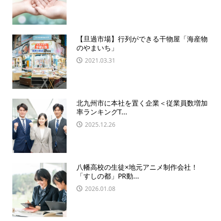
【旦過市場】行列ができる干物屋「海産物
のやまいち」
2021.03.31
北九州市に本社を置く企業＜従業員数増加
率ランキングT...
2025.12.26
八幡高校の生徒×地元アニメ制作会社！
「すしの都」PR動...
2026.01.08