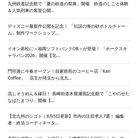
九州鉄道記念館で「夏の鉄道の祭典」開催 鉄道のしごと体験
＆人気列車の客室公開...
ディズニー最新作公開を記念！ 「伝説の海の砂ボトルチャー
ム」制作ワークショップ...
イオン若松に＜福岡ソフトバンクOB＞が登場！ 「ホークスキ
ャラバン2026」開催【北...
門司港に今春オープン！自家焙煎のコーヒー店「Kan
Coffee」 店主が埼玉から北九...
流しそうめん＆縁日！ 長崎街道木屋瀬宿記念館で「こやのせた
なばたまつり」開催【...
【北九州のシゴト｜8月5日更新】市内の注目求人7選！ 編集
者・終活コーディネータ...