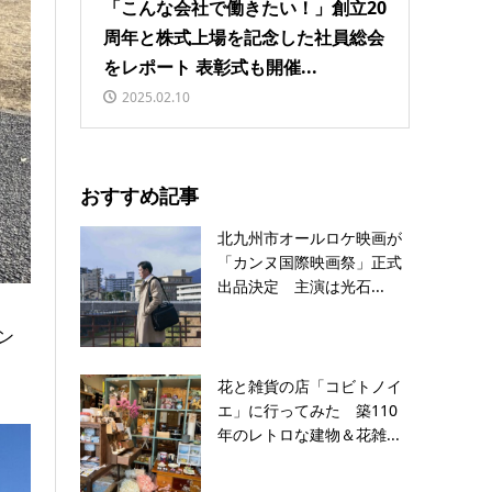
「こんな会社で働きたい！」創立20
周年と株式上場を記念した社員総会
をレポート 表彰式も開催...
2025.02.10
おすすめ記事
北九州市オールロケ映画が
「カンヌ国際映画祭」正式
出品決定 主演は光石...
ン
花と雑貨の店「コビトノイ
エ」に行ってみた 築110
年のレトロな建物＆花雑...