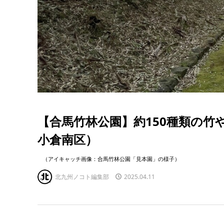
【合馬竹林公園】約150種類の
小倉南区）
（アイキャッチ画像：合馬竹林公園「見本園」の様子）
北九州ノコト編集部
2025.04.11