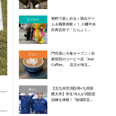
無料で楽しめる＜脱出ゲー
おでかけ
ム＆職業体験＞！ 八幡中央
区商店街で「たらふく...
門司港に今春オープン！自
グルメ
家焙煎のコーヒー店「Kan
Coffee」 店主が埼玉...
【北九州市消防局×九州国
暮らし
際大学】学生18人が消防団
訓練を体験！ “地域防災...