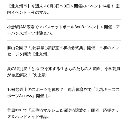
【北九州市】今週末＜8月8日〜9日＞開催のイベント14選！ 室
内イベント・夜のマル...
小倉駅JAM広場で＜バスケットボール3on3イベント＞開催 ア
ーバンスポーツ体験＆パ...
勝山公園で「原爆犠牲者慰霊平和祈念式典」開催 平和のメッ
セージを朗読【北九州...
夏の特別展「とぶ 空を旅する生きものたちの大冒険」を学芸員
が徹底解説！ “史上最...
10種類以上のスポーツを体験？ 総合体育館で「北九キッズス
ポーツAccess」開催【...
菅原神社で「三毛猫マルシェ＆保護猫譲渡会」開催 応援グッ
ズ＆ハンドメイド作品...