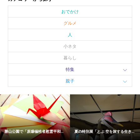
おでかけ
グルメ
人
小ネタ
暮らし
特集
親子
勝山公園で「原爆犠牲者慰霊平和...
夏の特別展「とぶ 空を旅する生き...