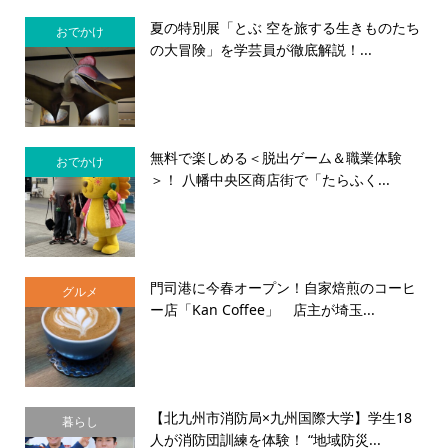
夏の特別展「とぶ 空を旅する生きものたち
おでかけ
の大冒険」を学芸員が徹底解説！...
無料で楽しめる＜脱出ゲーム＆職業体験
おでかけ
＞！ 八幡中央区商店街で「たらふく...
門司港に今春オープン！自家焙煎のコーヒ
グルメ
ー店「Kan Coffee」 店主が埼玉...
【北九州市消防局×九州国際大学】学生18
暮らし
人が消防団訓練を体験！ “地域防災...