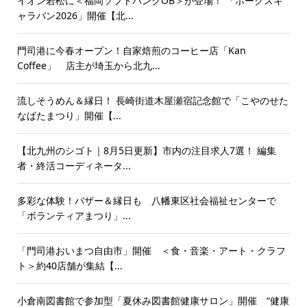
イオン若松に＜福岡ソフトバンクOB＞が登場！ 「ホークスキ
ャラバン2026」開催【北...
門司港に今春オープン！自家焙煎のコーヒー店「Kan
Coffee」 店主が埼玉から北九...
流しそうめん＆縁日！ 長崎街道木屋瀬宿記念館で「こやのせた
なばたまつり」開催【...
【北九州のシゴト｜8月5日更新】市内の注目求人7選！ 編集
者・終活コーディネータ...
多彩な体験！バザー＆縁日も 八幡東区社会福祉センターで
「ボランティアまつり」...
「門司港おいまつ自由市」開催 ＜食・音楽・アート・クラフ
ト＞約40店舗が集結【...
小倉南図書館で参加型「夏休み図書館健康サロン」開催 “健康