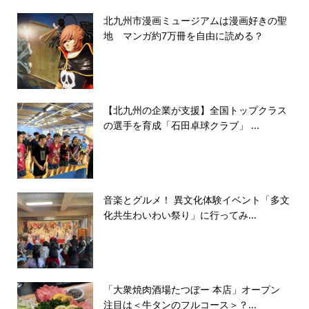
北九州市漫画ミュージアムは漫画好きの聖
地 マンガ約7万冊を自由に読める？
【北九州の企業が支援】全国トップクラス
の選手を育成「石田卓球クラブ」 ...
音楽とグルメ！ 異文化体験イベント「多文
化共生わいわい祭り」に行ってみ...
「大衆焼肉酒場たつぼー 本店」オープン
注目は＜牛タンのフルコース＞？...