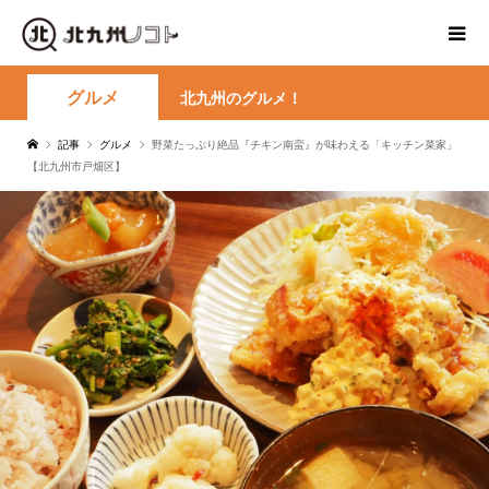
グルメ
北九州のグルメ！
記事
グルメ
野菜たっぷり絶品『チキン南蛮』が味わえる「キッチン菜家」
【北九州市戸畑区】