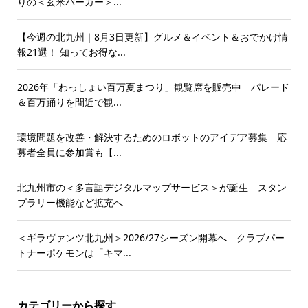
りの＜玄米バーガー＞...
【今週の北九州｜8月3日更新】グルメ＆イベント＆おでかけ情
報21選！ 知ってお得な...
2026年「わっしょい百万夏まつり」観覧席を販売中 パレード
＆百万踊りを間近で観...
環境問題を改善・解決するためのロボットのアイデア募集 応
募者全員に参加賞も【...
北九州市の＜多言語デジタルマップサービス＞が誕生 スタン
プラリー機能など拡充へ
＜ギラヴァンツ北九州＞2026/27シーズン開幕へ クラブパー
トナーポケモンは「キマ...
カテゴリーから探す