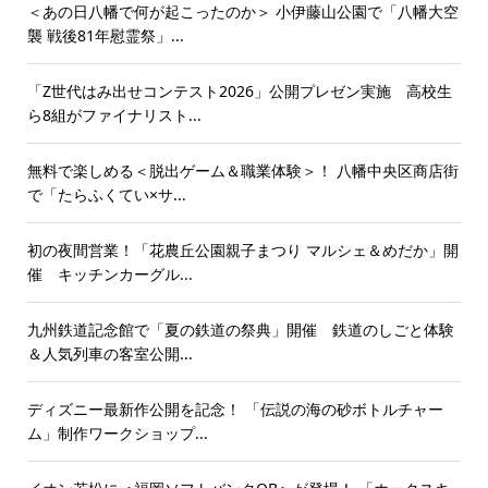
＜あの日八幡で何が起こったのか＞ 小伊藤山公園で「八幡大空
襲 戦後81年慰霊祭」...
「Z世代はみ出せコンテスト2026」公開プレゼン実施 高校生
ら8組がファイナリスト...
無料で楽しめる＜脱出ゲーム＆職業体験＞！ 八幡中央区商店街
で「たらふくてい×サ...
初の夜間営業！「花農丘公園親子まつり マルシェ＆めだか」開
催 キッチンカーグル...
九州鉄道記念館で「夏の鉄道の祭典」開催 鉄道のしごと体験
＆人気列車の客室公開...
ディズニー最新作公開を記念！ 「伝説の海の砂ボトルチャー
ム」制作ワークショップ...