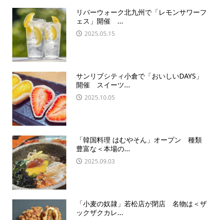
リバーウォーク北九州で「レモンサワーフ
ェス」開催 ...
2025.05.15
サンリブシティ小倉で「おいしいDAYS」
開催 スイーツ...
2025.10.05
「韓国料理 はむやそん」オープン 種類
豊富な＜本場の...
2025.09.03
「小麦の奴隷」若松店が閉店 名物は＜ザ
ックザクカレ...