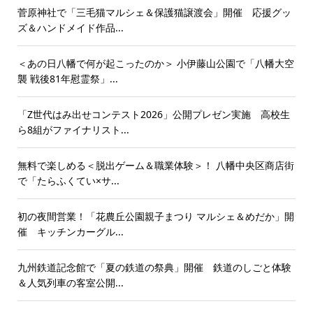
菅原神社で「三毛猫マルシェ＆保護猫譲渡会」開催 応援グッ
ズ＆ハンドメイド作品...
＜あの日八幡で何が起こったのか＞ 小伊藤山公園で「八幡大空
襲 戦後81年慰霊祭」...
「Z世代はみ出せコンテスト2026」公開プレゼン実施 高校生
ら8組がファイナリスト...
無料で楽しめる＜脱出ゲーム＆職業体験＞！ 八幡中央区商店街
で「たらふくてい×サ...
初の夜間営業！「花農丘公園親子まつり マルシェ＆めだか」開
催 キッチンカーグル...
九州鉄道記念館で「夏の鉄道の祭典」開催 鉄道のしごと体験
＆人気列車の客室公開...