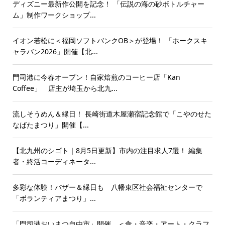
ディズニー最新作公開を記念！ 「伝説の海の砂ボトルチャー
ム」制作ワークショップ...
イオン若松に＜福岡ソフトバンクOB＞が登場！ 「ホークスキ
ャラバン2026」開催【北...
門司港に今春オープン！自家焙煎のコーヒー店「Kan
Coffee」 店主が埼玉から北九...
流しそうめん＆縁日！ 長崎街道木屋瀬宿記念館で「こやのせた
なばたまつり」開催【...
【北九州のシゴト｜8月5日更新】市内の注目求人7選！ 編集
者・終活コーディネータ...
多彩な体験！バザー＆縁日も 八幡東区社会福祉センターで
「ボランティアまつり」...
「門司港おいまつ自由市」開催 ＜食・音楽・アート・クラフ