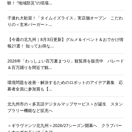
験！ “地域防災”の現場...
子連れ大歓迎！「タイムイズライス」実店舗オープン こだわ
りの＜玄米バーガー＞...
【今週の北九州｜8月3日更新】グルメ＆イベント＆おでかけ情
報21選！ 知ってお得な...
2026年「わっしょい百万夏まつり」観覧席を販売中 パレード
＆百万踊りを間近で観...
環境問題を改善・解決するためのロボットのアイデア募集 応
募者全員に参加賞も【...
北九州市の＜多言語デジタルマップサービス＞が誕生 スタン
プラリー機能など拡充へ
＜ギラヴァンツ北九州＞2026/27シーズン開幕へ クラブパー
トナーポケモンは「キマ...