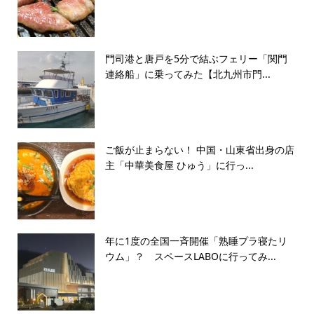
門司港と唐戸を5分で結ぶフェリー「関門
連絡船」に乗ってみた【北九州市門...
ご飯が止まらない！ 中国・山東省出身の店
主「中華美食屋 ひゅう」に行っ...
年に1度の全国一斉開催「熟睡プラ寝たリ
ウム」？ スペースLABOに行ってみ...