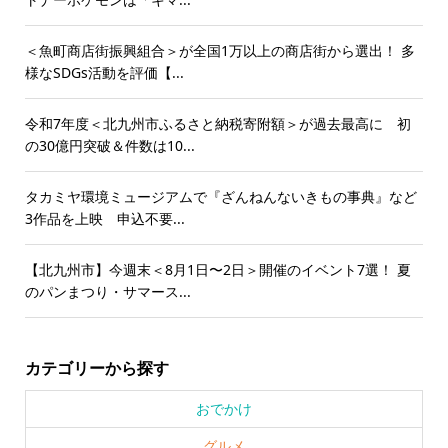
＜魚町商店街振興組合＞が全国1万以上の商店街から選出！ 多
様なSDGs活動を評価【...
令和7年度＜北九州市ふるさと納税寄附額＞が過去最高に 初
の30億円突破＆件数は10...
タカミヤ環境ミュージアムで『ざんねんないきもの事典』など
3作品を上映 申込不要...
【北九州市】今週末＜8月1日〜2日＞開催のイベント7選！ 夏
のパンまつり・サマース...
カテゴリーから探す
おでかけ
グルメ