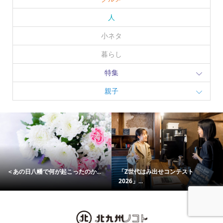
人
小ネタ
暮らし
特集
親子
＜あの日八幡で何が起こったのか...
「Z世代はみ出せコンテスト
2026」...