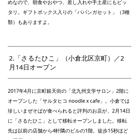
めなので、朝食やおやつ、差し入れや手土産にもピッ
タリ。ギフトボックス入りの「パパンガセット」（3種
類）もありますよ。
2.「さるたひこ」（小倉北区京町）／2
月14日オープン
2017
年
4
月に京町銀天街の「北九州文学サロン」
2
階に
オープンした「サルタヒコ
noodle x cafe
」。小倉では
珍しいまぜそばが食べられると評判のお店が、
2
月
14
日
に「さるたひこ」として移転オープンしました。移転
先は以前の店舗から
4
軒隣のビルの
1
階。徒歩
15
秒ほど