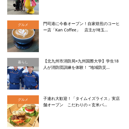
門司港に今春オープン！自家焙煎のコーヒ
グルメ
ー店「Kan Coffee」 店主が埼玉...
【北九州市消防局×九州国際大学】学生18
暮らし
人が消防団訓練を体験！ “地域防災...
子連れ大歓迎！「タイムイズライス」実店
グルメ
舗オープン こだわりの＜玄米バ...