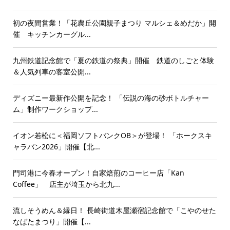
初の夜間営業！「花農丘公園親子まつり マルシェ＆めだか」開
催 キッチンカーグル...
九州鉄道記念館で「夏の鉄道の祭典」開催 鉄道のしごと体験
＆人気列車の客室公開...
ディズニー最新作公開を記念！ 「伝説の海の砂ボトルチャー
ム」制作ワークショップ...
イオン若松に＜福岡ソフトバンクOB＞が登場！ 「ホークスキ
ャラバン2026」開催【北...
門司港に今春オープン！自家焙煎のコーヒー店「Kan
Coffee」 店主が埼玉から北九...
流しそうめん＆縁日！ 長崎街道木屋瀬宿記念館で「こやのせた
なばたまつり」開催【...