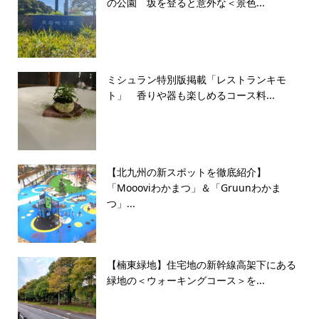
の公園 坂を登ると意外な＜景色...
ミシュラン特別版掲載「レストランキモ
ト」 香りや器も楽しめるコース料...
【北九州の新スポットを徹底紹介】
「Moooviわかまつ」＆「Gruunわかま
つ」...
【楠東緑地】住宅地の新幹線高架下にある
緑地の＜ウォーキングコース＞を...