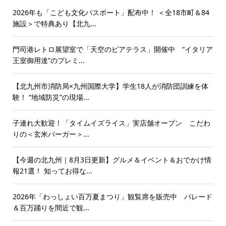
2026年も「こども文化パスポート」配布中！ ＜全18市町＆84
施設＞で特典あり【北九...
門司港レトロ展望室で「天空のビアテラス」開催中 “イタリア
王室御用達”のプレミ...
【北九州市消防局×九州国際大学】学生18人が消防団訓練を体
験！ “地域防災”の現場...
子連れ大歓迎！「タイムイズライス」実店舗オープン こだわ
りの＜玄米バーガー＞...
【今週の北九州｜8月3日更新】グルメ＆イベント＆おでかけ情
報21選！ 知ってお得な...
2026年「わっしょい百万夏まつり」観覧席を販売中 パレード
＆百万踊りを間近で観...