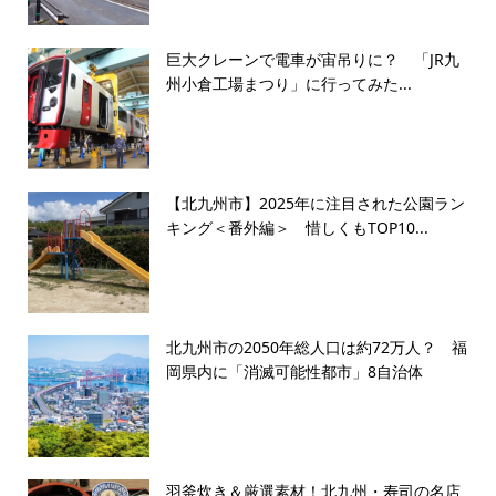
巨大クレーンで電車が宙吊りに？ 「JR九
州小倉工場まつり」に行ってみた...
【北九州市】2025年に注目された公園ラン
キング＜番外編＞ 惜しくもTOP10...
北九州市の2050年総人口は約72万人？ 福
岡県内に「消滅可能性都市」8自治体
羽釜炊き＆厳選素材！北九州・寿司の名店