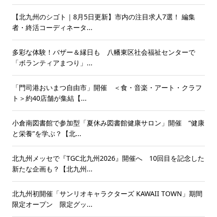
【北九州のシゴト｜8月5日更新】市内の注目求人7選！ 編集
者・終活コーディネータ...
多彩な体験！バザー＆縁日も 八幡東区社会福祉センターで
「ボランティアまつり」...
「門司港おいまつ自由市」開催 ＜食・音楽・アート・クラフ
ト＞約40店舗が集結【...
小倉南図書館で参加型「夏休み図書館健康サロン」開催 “健康
と栄養”を学ぶ？【北...
北九州メッセで『TGC北九州2026』開催へ 10回目を記念した
新たな企画も？【北九州...
北九州初開催「サンリオキャラクターズ KAWAII TOWN」期間
限定オープン 限定グッ...