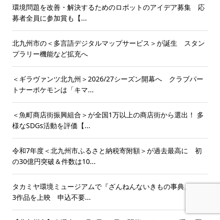
環境問題を改善・解決するためのロボットのアイデア募集 応
募者全員に参加賞も【...
北九州市の＜多言語デジタルマップサービス＞が誕生 スタン
プラリー機能など拡充へ
＜ギラヴァンツ北九州＞2026/27シーズン開幕へ クラブパー
トナーポケモンは「キマ...
＜魚町商店街振興組合＞が全国1万以上の商店街から選出！ 多
様なSDGs活動を評価【...
令和7年度＜北九州市ふるさと納税寄附額＞が過去最高に 初
の30億円突破＆件数は10...
タカミヤ環境ミュージアムで『ざんねんないきもの事典』など
3作品を上映 申込不要...