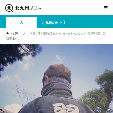
人
北九州のヒト！
記事
人
米国で日本庭園を造るようになったきっかけは？／江頭翠楽園・江
頭博明さん