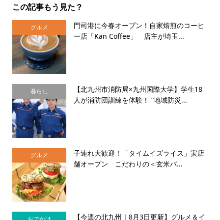
この記事もう見た？
門司港に今春オープン！自家焙煎のコーヒ
グルメ
ー店「Kan Coffee」 店主が埼玉...
【北九州市消防局×九州国際大学】学生18
暮らし
人が消防団訓練を体験！ “地域防災...
子連れ大歓迎！「タイムイズライス」実店
グルメ
舗オープン こだわりの＜玄米バ...
【今週の北九州｜8月3日更新】グルメ＆イ
おでかけ